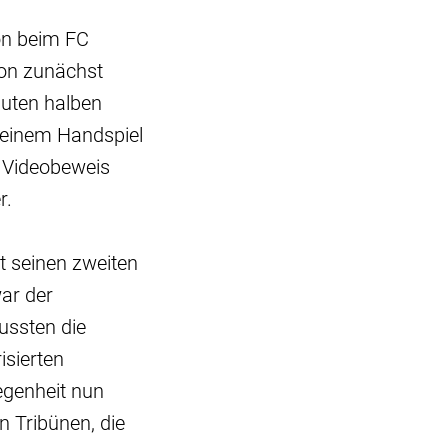
on beim FC
on zunächst
guten halben
h einem Handspiel
 Videobeweis
r.
it seinen zweiten
war der
ussten die
isierten
legenheit nun
 Tribünen, die