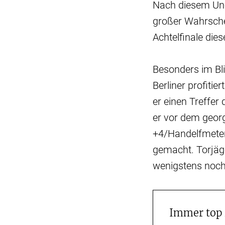
Nach diesem Une
großer Wahrschei
Achtelfinale die
Besonders im Bli
Berliner profiti
er einen Treffe
er vor dem geor
+4/Handelfmeter
gemacht. Torjäg
wenigstens noch 
Immer top