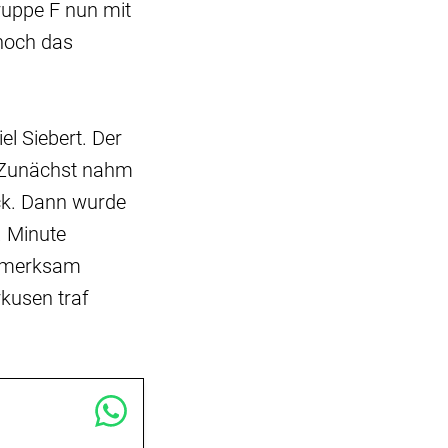
ruppe F nun mit
 noch das
l Siebert. Der
n. Zunächst nahm
ck. Dann wurde
. Minute
ufmerksam
kusen traf