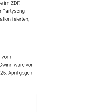
ie im ZDF.
m Partysong
tion feierten,
er vom
 Gwinn wäre vor
5. April gegen