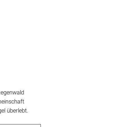
Regenwald
meinschaft
l überlebt.