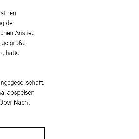
jahren
ng der
ichen Anstieg
ige große,
, hatte
ungsgesellschaft.
hal abspeisen
 Über Nacht