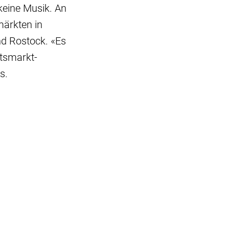
eine Musik. An
märkten in
nd Rostock. «Es
htsmarkt-
s.