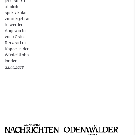
jetzt soll sie
ähnlich
spektakulär
zurückgebrac
ht werden:
Abgeworfen
von «Osiris-
Rex» soll die
Kapsel in der
Wüste Utahs
landen.
22.09.2023