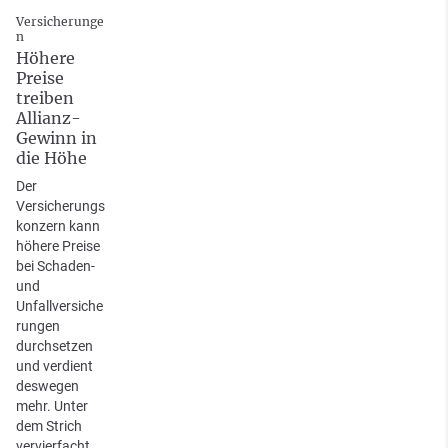
Versicherunge
n
Höhere
Preise
treiben
Allianz-
Gewinn in
die Höhe
Der
Versicherungs
konzern kann
höhere Preise
bei Schaden-
und
Unfallversiche
rungen
durchsetzen
und verdient
deswegen
mehr. Unter
dem Strich
vervierfacht