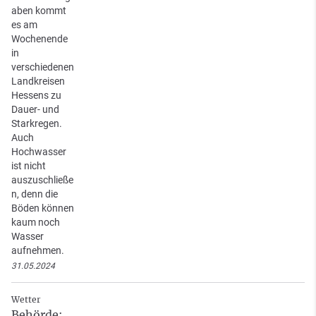
aben kommt
es am
Wochenende
in
verschiedenen
Landkreisen
Hessens zu
Dauer- und
Starkregen.
Auch
Hochwasser
ist nicht
auszuschließe
n, denn die
Böden können
kaum noch
Wasser
aufnehmen.
31.05.2024
Wetter
Behörde: