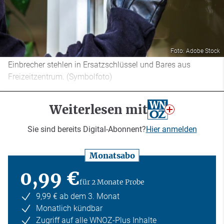
Foto: Adobe Stock
Einbrecher stehlen in Ersatzschlüssel und Bares aus
Freizeitzentrum. (Symbolfoto)
Weiterlesen mit
Sie sind bereits Digital-Abonnent?
Hier anmelden
Monatsabo
0,99 €
für 2 Monate Probe
9,99 € ab dem 3. Monat
Monatlich kündbar
Zugriff auf alle WNOZ-Plus Inhalte