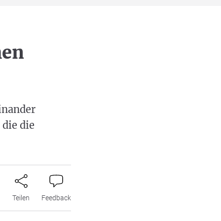
hen
inander
die die
n
Teilen
Feedback