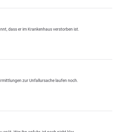
nt, dass er im Krankenhaus verstorben ist.
mittlungen zur Unfallursache laufen noch.
spät. Wer ihn anfuhr, ist noch nicht klar.