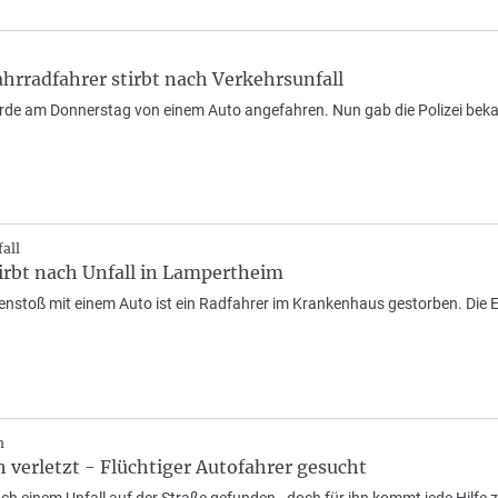
hrradfahrer stirbt nach Verkehrsunfall
rde am Donnerstag von einem Auto angefahren. Nun gab die Polizei bekan
all
irbt nach Unfall in Lampertheim
toß mit einem Auto ist ein Radfahrer im Krankenhaus gestorben. Die Er
m
h verletzt - Flüchtiger Autofahrer gesucht
ch einem Unfall auf der Straße gefunden - doch für ihn kommt jede Hilfe zu 