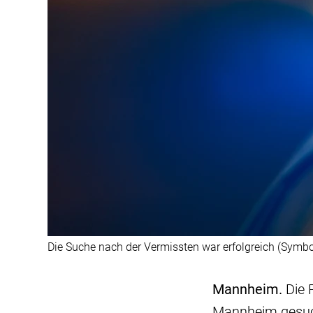
Die Suche nach der Vermissten war erfolgreich (Symbol
Mannheim.
Die 
Mannheim gesuch