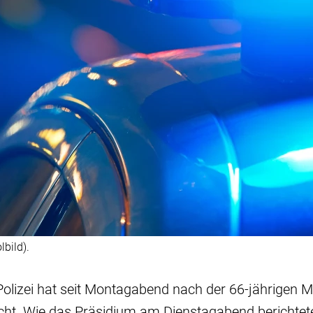
bild).
Polizei hat seit Montagabend nach der 66-jährigen M
t. Wie das Präsidium am Dienstagabend berichtete