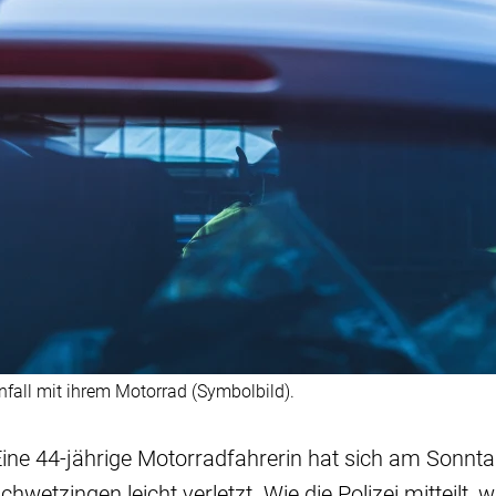
fall mit ihrem Motorrad (Symbolbild).
ine 44-jährige Motorradfahrerin hat sich am Sonnt
chwetzingen leicht verletzt. Wie die Polizei mitteilt, 