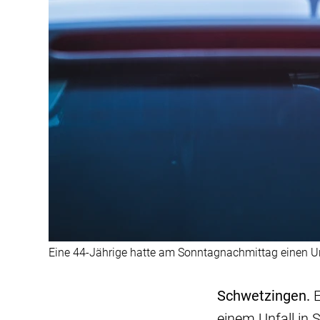
Eine 44-Jährige hatte am Sonntagnachmittag einen Un
Schwetzingen.
E
einem Unfall in S