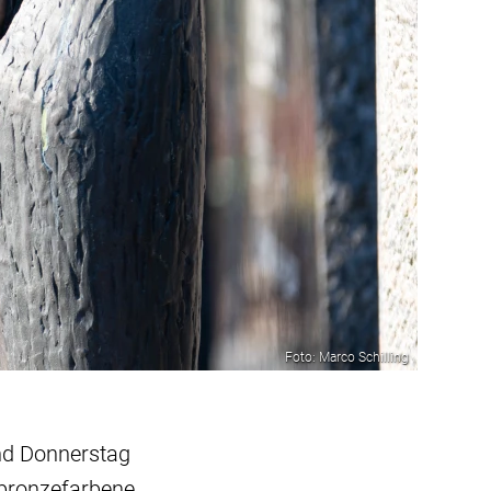
Foto: Marco Schilling
nd Donnerstag
 bronzefarbene