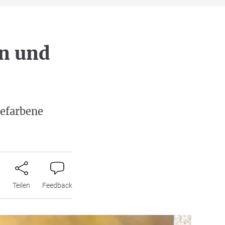
n und
zefarbene
n
Teilen
Feedback