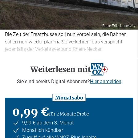
Foto: Fritz Kopetzky
Die Zeit der Ersatzbusse soll nun vorbei sein, die Bahnen
sollen nun wieder planmäßig verkehren; das verspricht
jedenfalls der Verkehrsverbund Rhein-Neckar.
Weiterlesen mit
Sie sind bereits Digital-Abonnent?
Hier anmelden
Monatsabo
0,99 €
für 2 Monate Probe
9,99 € ab dem 3. Monat
Monatlich kündbar
Zugriff auf alle WNOZ-Plus Inhalte