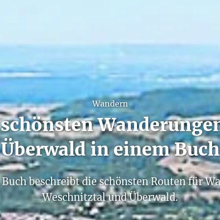
Wandern
 schönsten Wanderunge
Überwald in einem Buch
 Buch beschreibt die schönsten Routen für W
Weschnitztal und Überwald.