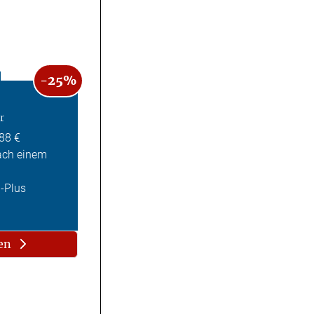
-25%
r
,88 €
ach einem
Z-Plus
en