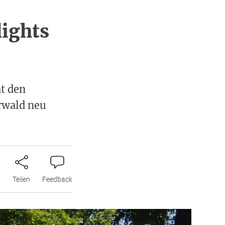
lights
t den
rwald neu
n
Teilen
Feedback