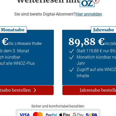
Sie sind bereits Digital-Abonnent?
Hier anmelden
Monatsabo
Jahresabo
 €
89,88 €
für 2 Monate Probe
im Jah
ab dem 3. Monat
Statt 119,88 € nur 89
ch kündbar
Monatlich kündbar n
 auf alle WNOZ-Plus
Jahr
Zugriff auf alle WNO
Inhalte
sabo bestellen
Jahresabo bestell
Sicher und komfortabel bezahlen: