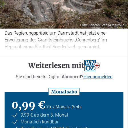
Foto: Sascha Lotz (Archivbild)
Das Regierungspräsidium Darmstadt hat jetzt eine
Erweiterung des Granitsteinbruchs „Gehrenberg“ im
Heppenheimer Stadtteil Sonderbach genehmigt.
Weiterlesen mit
Sie sind bereits Digital-Abonnent?
Hier anmelden
Monatsabo
0,99 €
für 2 Monate Probe
9,99 € ab dem 3. Monat
Monatlich kündbar