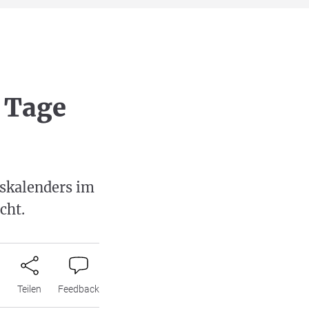
 Tage
tskalenders im
cht.
n
Teilen
Feedback