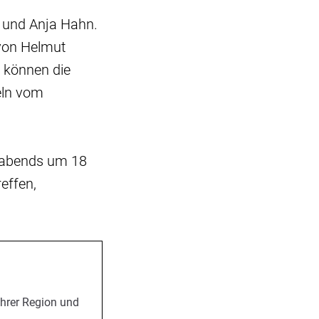
a und Anja Hahn.
 von Helmut
 können die
eln vom
 abends um 18
effen,
Ihrer Region und