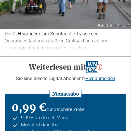
Foto: Katrin Oeldorf
Die GLH wanderte am Sonntag die Trasse der
Ortsrandentlastungsstraße in Großsachsen ab und
bekräftigte ihre Ablehnung des Projektes.
Weiterlesen mit
Sie sind bereits Digital-Abonnent?
Hier anmelden
Monatsabo
0,99 €
für 2 Monate Probe
9,99 € ab dem 3. Monat
Monatlich kündbar