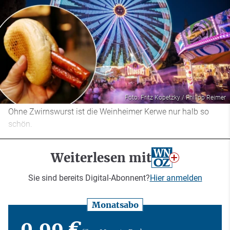
Foto: Fritz Kopetzky / Philipp Reimer
Ohne Zwirnswurst ist die Weinheimer Kerwe nur halb so
schön.
Weiterlesen mit
Sie sind bereits Digital-Abonnent?
Hier anmelden
Monatsabo
0,99 €