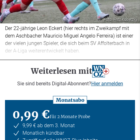
Foto: Fritz Kopetzky
Der 22-jährige Leon Eckert (hier rechts im Zweikampf mit
dem Aschbacher Mauricio Miguel Angelo Ferreira) ist einer
der vielen jungen Spieler, die sich beim SV Affolterbach in
der A-Liga weiterentwickelt haben.
Weiterlesen mit
Sie sind bereits Digital-Abonnent?
Hier anmelden
Monatsabo
0,99 €
für 2 Monate Probe
9,99 € ab dem 3. Monat
Monatlich kündbar