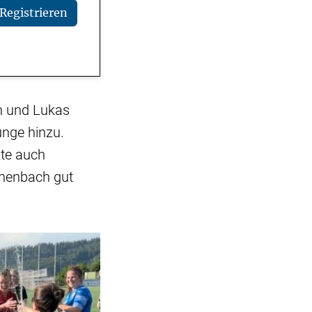
Registrieren
h und Lukas
unge hinzu.
kte auch
chenbach gut