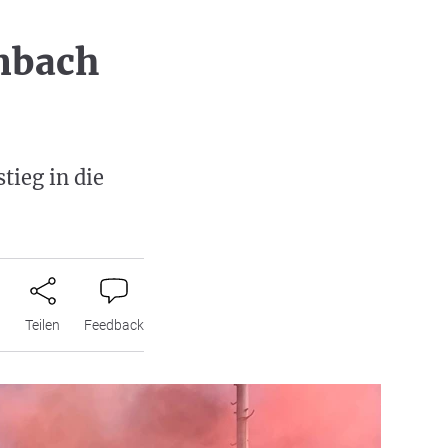
enbach
tieg in die
n
Teilen
Feedback