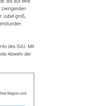
e. Bis auf eine
ne zwingenden
r Jubel groß,
genstunden
onto des SVU. Mit
beste Abwehr der
Ihrer Region und