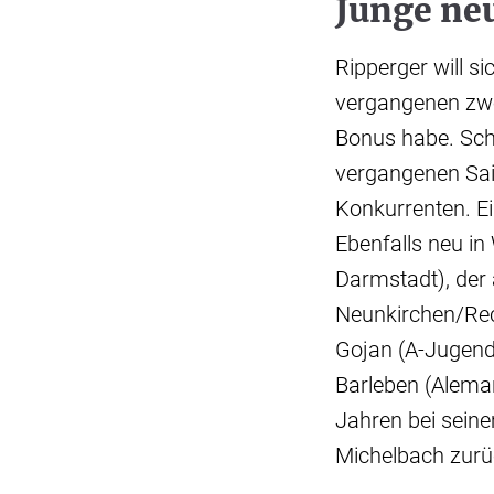
Junge neu
Ripperger will s
vergangenen zwe
Bonus habe. Schn
vergangenen Sais
Konkurrenten. E
Ebenfalls neu in
Darmstadt), der 
Neunkirchen/Rec
Gojan (A-Jugend
Barleben (Aleman
Jahren bei sein
Michelbach zurüc