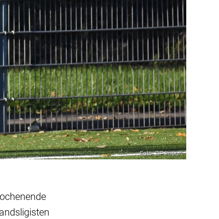
Foto: ZIP Import
 Wochenende
andsligisten