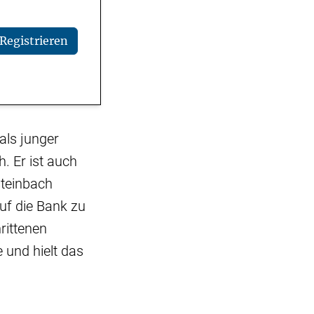
Registrieren
als junger
. Er ist auch
Steinbach
uf die Bank zu
rittenen
e und hielt das