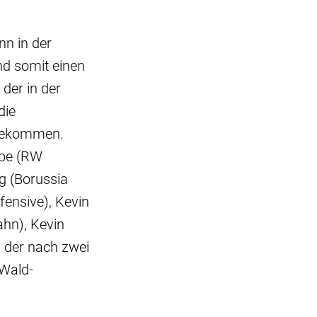
nn in der
d somit einen
der in der
die
 bekommen.
epe (RW
ig (Borussia
ensive), Kevin
hn), Kevin
, der nach zwei
 Wald-