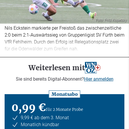
Foto: Fritz Kopetzky
Nils Eckstein markierte per Freistoß das zwischenzeitliche
2:0 beim 2:1-Auswärtssieg von Gruppenligist SV Fürth beim
VfR Fehlheim. Durch den Erfolg ist Relegationsplatz zwei
für die Odenwälder zum Greifen nah.
Weiterlesen mit
Sie sind bereits Digital-Abonnent?
Hier anmelden
Monatsabo
0,99 €
für 2 Monate Probe
9,99 € ab dem 3. Monat
Monatlich kündbar