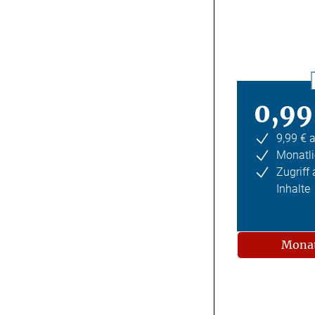
0,99
9,99 € 
Monatli
Zugriff
Inhalte
Monat