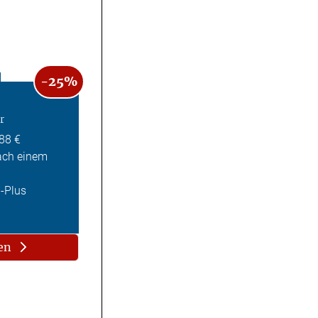
-25%
r
,88 €
ach einem
Z-Plus
en