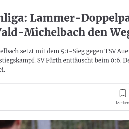
nliga: Lammer-Doppelp
Wald-Michelbach den We
lbach setzt mit dem 5:1-Sieg gegen TSV Aue
tiegskampf. SV Fürth enttäuscht beim 0:6. D
i.
Merke