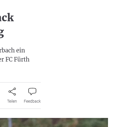
ack
g
rbach ein
er FC Fürth
n
Teilen
Feedback