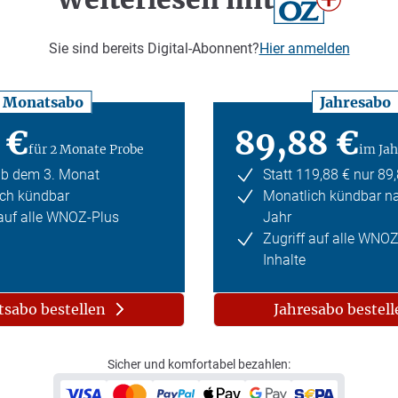
Sie sind bereits Digital-Abonnent?
Hier anmelden
Monatsabo
Jahresabo
 €
89,88 €
für 2 Monate Probe
im Jah
ab dem 3. Monat
Statt 119,88 € nur 89
ch kündbar
Monatlich kündbar n
 auf alle WNOZ-Plus
Jahr
Zugriff auf alle WNO
Inhalte
sabo bestellen
Jahresabo bestell
Sicher und komfortabel bezahlen: