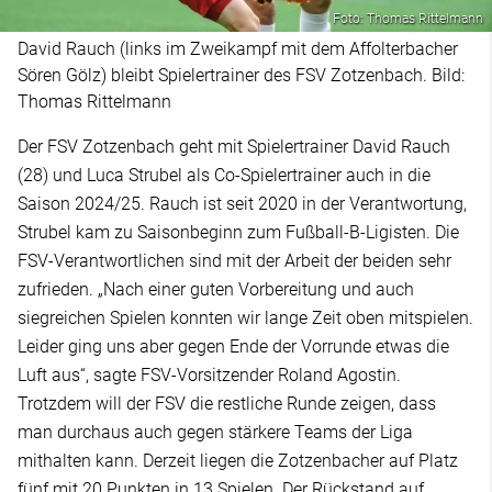
Foto: Thomas Rittelmann
David Rauch (links im Zweikampf mit dem Affolterbacher
Sören Gölz) bleibt Spielertrainer des FSV Zotzenbach. Bild:
Thomas Rittelmann
Der FSV Zotzenbach geht mit Spielertrainer David Rauch
(28) und Luca Strubel als Co-Spielertrainer auch in die
Saison 2024/25. Rauch ist seit 2020 in der Verantwortung,
Strubel kam zu Saisonbeginn zum Fußball-B-Ligisten. Die
FSV-Verantwortlichen sind mit der Arbeit der beiden sehr
zufrieden. „Nach einer guten Vorbereitung und auch
siegreichen Spielen konnten wir lange Zeit oben mitspielen.
Leider ging uns aber gegen Ende der Vorrunde etwas die
Luft aus“, sagte FSV-Vorsitzender Roland Agostin.
Trotzdem will der FSV die restliche Runde zeigen, dass
man durchaus auch gegen stärkere Teams der Liga
mithalten kann. Derzeit liegen die Zotzenbacher auf Platz
fünf mit 20 Punkten in 13 Spielen. Der Rückstand auf