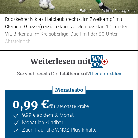
Foto: Philipp Reimer Photography
Rückkehrer Niklas Halblaub (rechts, im Zweikampf mit
Clement Glässer) erzielte kurz vor Schluss das 1:1 für den
VfL Birkenau im Kreisoberliga-Duell mit der SG Unter-
Abtsteinach.
Weiterlesen mit
Sie sind bereits Digital-Abonnent?
Hier anmelden
Monatsabo
0,99 €
für 2 Monate Probe
9,99 € ab dem 3. Monat
Monatlich kündbar
Zugriff auf alle WNOZ-Plus Inhalte