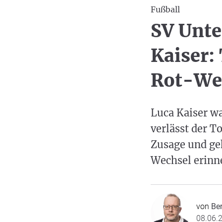
Fußball
SV Unte
Kaiser:
Rot-We
Luca Kaiser wa
verlässt der T
Zusage und ge
Wechsel erinne
von
Be
08.06.