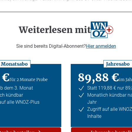
Weiterlesen mit
Sie sind bereits Digital-Abonnent?
Hier anmelden
Monatsabo
Jahresabo
 €
89,88 €
für 2 Monate Probe
im Jah
ab dem 3. Monat
Statt 119,88 € nur 89
ch kündbar
Monatlich kündbar n
 auf alle WNOZ-Plus
Jahr
Zugriff auf alle WNO
Inhalte