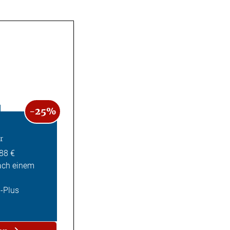
-25%
r
,88 €
ach einem
Z-Plus