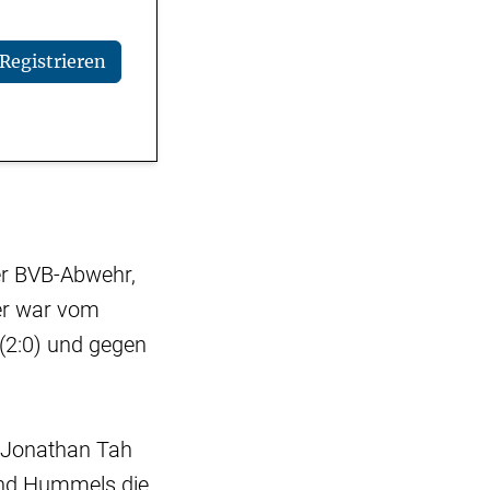
Registrieren
er BVB-Abwehr,
er war vom
(2:0) und gegen
 Jonathan Tah
und Hummels die