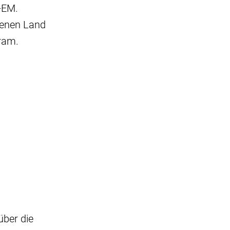
-EM.
genen Land
gram.
über die