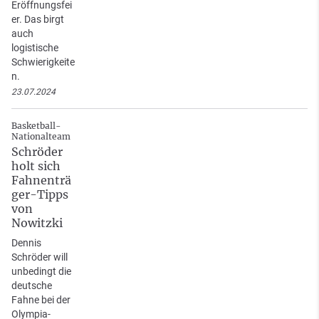
Eröffnungsfei
er. Das birgt
auch
logistische
Schwierigkeite
n.
23.07.2024
Basketball-
Nationalteam
Schröder
holt sich
Fahnenträ
ger-Tipps
von
Nowitzki
Dennis
Schröder will
unbedingt die
deutsche
Fahne bei der
Olympia-