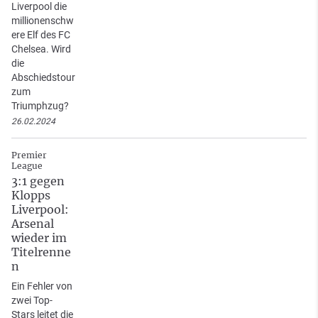
Liverpool die
millionenschw
ere Elf des FC
Chelsea. Wird
die
Abschiedstour
zum
Triumphzug?
26.02.2024
Premier
League
3:1 gegen
Klopps
Liverpool:
Arsenal
wieder im
Titelrenne
n
Ein Fehler von
zwei Top-
Stars leitet die