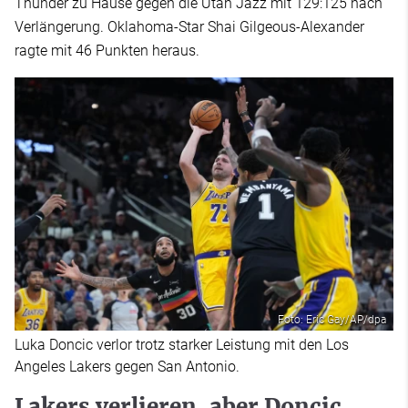
Thunder zu Hause gegen die Utah Jazz mit 129:125 nach
Verlängerung. Oklahoma-Star Shai Gilgeous-Alexander
ragte mit 46 Punkten heraus.
Foto: Eric Gay/AP/dpa
Luka Doncic verlor trotz starker Leistung mit den Los
Angeles Lakers gegen San Antonio.
Lakers verlieren, aber Doncic