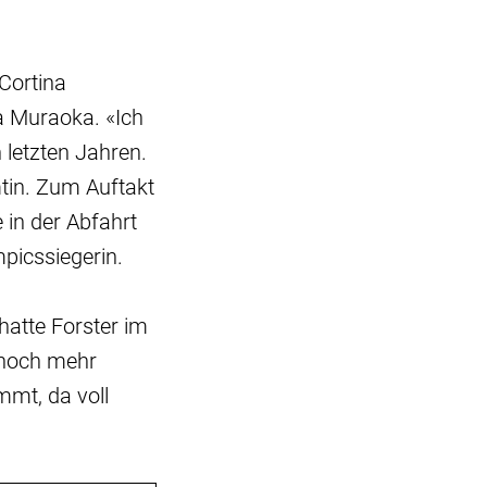
Cortina
 Muraoka. «Ich
 letzten Jahren.
mtin. Zum Auftakt
 in der Abfahrt
mpicssiegerin.
hatte Forster im
h noch mehr
mt, da voll