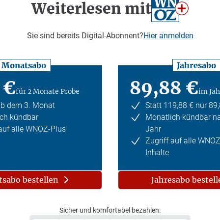
Weiterlesen mit
Sie sind bereits Digital-Abonnent?
Hier anmelden
Monatsabo
Jahresabo
 €
89,88 €
für 2 Monate Probe
im Jah
ab dem 3. Monat
Statt 119,88 € nur 89
ch kündbar
Monatlich kündbar n
 auf alle WNOZ-Plus
Jahr
Zugriff auf alle WNO
Inhalte
sabo bestellen
Jahresabo bestell
Sicher und komfortabel bezahlen: