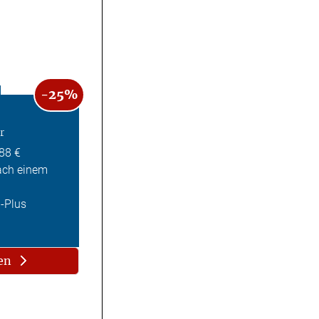
-25%
r
,88 €
ach einem
Z-Plus
en