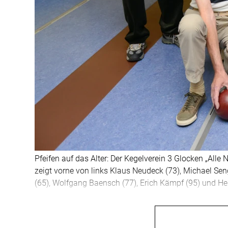
Pfeifen auf das Alter: Der Kegelverein 3 Glocken „Alle 
zeigt vorne von links Klaus Neudeck (73), Michael Seng
(65), Wolfgang Baensch (77), Erich Kämpf (95) und Hei