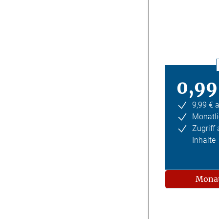
0,99
9,99 € 
Monatli
Zugriff
Inhalte
Monat