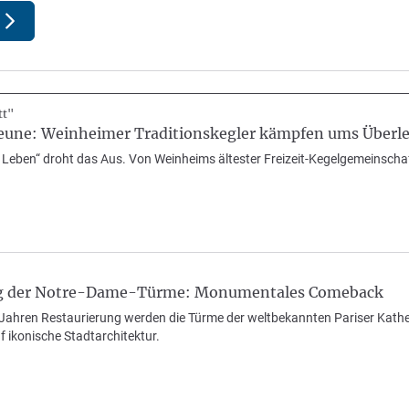
tt"
Neune: Weinheimer Traditionskegler kämpfen ums Überl
Leben“ droht das Aus. Von Weinheims ältester Freizeit-Kegelgemeinschaft s
g der Notre-Dame-Türme: Monumentales Comeback
Jahren Restaurierung werden die Türme der weltbekannten Pariser Kath
f ikonische Stadtarchitektur.