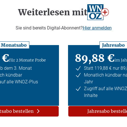
Weiterlesen mit
Sie sind bereits Digital-Abonnent?
Hier anmelden
Monatsabo
Jahresabo
 €
89,88 €
für 2 Monate Probe
im Jah
ab dem 3. Monat
Statt 119,88 € nur 89
ch kündbar
Monatlich kündbar n
 auf alle WNOZ-Plus
Jahr
Zugriff auf alle WNO
Inhalte
sabo bestellen
Jahresabo bestell