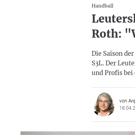
Handball
Leuters
Roth: "
Die Saison der
S3L. Der Leute
und Profis be
von
Anj
18.04.