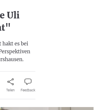
e Uli
ht"
 hakt es bei
 Perspektiven
ershausen.
n
Teilen
Feedback