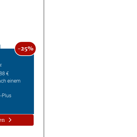
-25%
r
,88 €
ach einem
Z-Plus
en