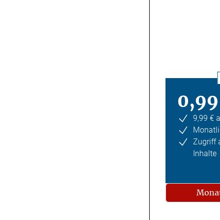
0,99
9,99 € 
Monatli
Zugriff
Inhalte
Monat