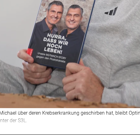
 Michael über deren Krebserkrankung geschirben hat, bleibt Opti
nter der S3L.