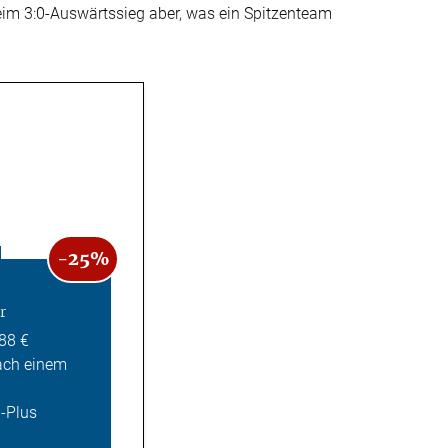
eim 3:0-Auswärtssieg aber, was ein Spitzenteam
-25%
r
,88 €
ach einem
Z-Plus