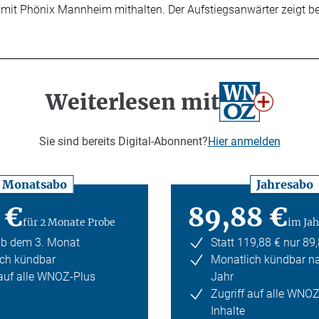
 mit Phönix Mannheim mithalten. Der Aufstiegsanwärter zeigt b
Weiterlesen mit
Sie sind bereits Digital-Abonnent?
Hier anmelden
Monatsabo
Jahresabo
 €
89,88 €
für 2 Monate Probe
im Jah
ab dem 3. Monat
Statt 119,88 € nur 89
ch kündbar
Monatlich kündbar n
 auf alle WNOZ-Plus
Jahr
Zugriff auf alle WNO
Inhalte