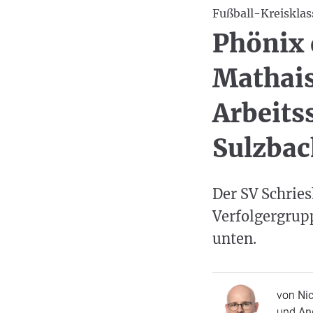
Fußball-Kreisklas
Phönix 
Mathai
Arbeits
Sulzbac
Der SV Schries
Verfolgergrupp
unten.
von
Nic
und
An