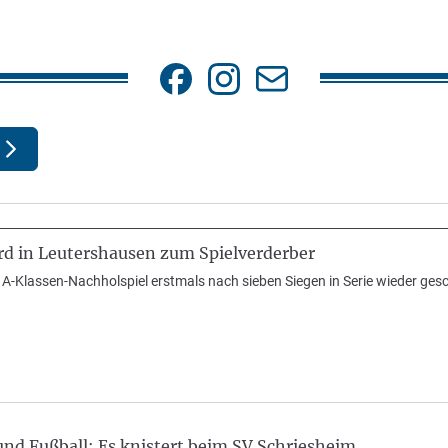
rd in Leutershausen zum Spielverderber
A-Klassen-Nachholspiel erstmals nach sieben Siegen in Serie wieder gesch
nd Fußball: Es knistert beim SV Schriesheim