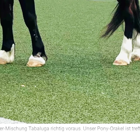
ger-Mischung Tabaluga richtig voraus. Unser Pony-Orakel ist tre