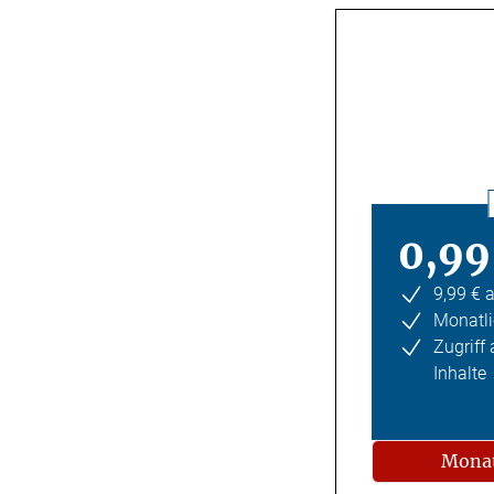
0,99
9,99 € 
Monatli
Zugriff
Inhalte
Monat