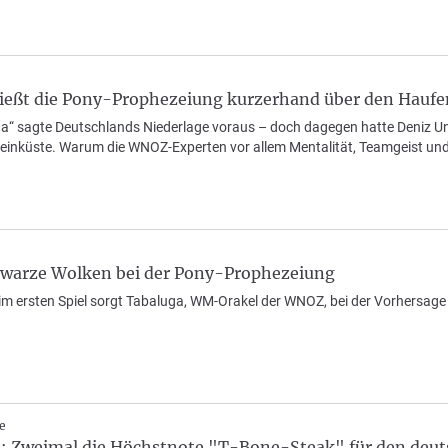
ießt die Pony-Prophezeiung kurzerhand über den Haufe
a“ sagte Deutschlands Niederlage voraus – doch dagegen hatte Deniz U
nbeinküste. Warum die WNOZ-Experten vor allem Mentalität, Teamgeist u
warze Wolken bei der Pony-Prophezeiung
im ersten Spiel sorgt Tabaluga, WM-Orakel der WNOZ, bei der Vorhersage 
e
 Zweimal die Höchstnote "T-Bone-Steak" für den deu