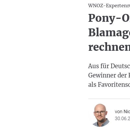
WNOZ-Expertenr
Pony-Or
Blamage
rechne
Aus für Deuts
Gewinner der 
als Favoritens
von
Nic
30.06.