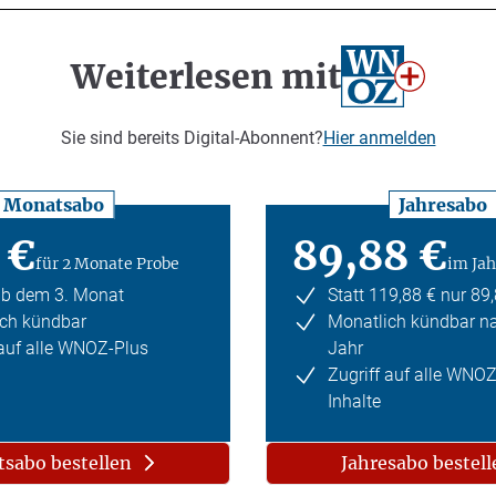
Weiterlesen mit
Sie sind bereits Digital-Abonnent?
Hier anmelden
Monatsabo
Jahresabo
 €
89,88 €
für 2 Monate Probe
im Jah
ab dem 3. Monat
Statt 119,88 € nur 89
ch kündbar
Monatlich kündbar n
 auf alle WNOZ-Plus
Jahr
Zugriff auf alle WNO
Inhalte
sabo bestellen
Jahresabo bestell