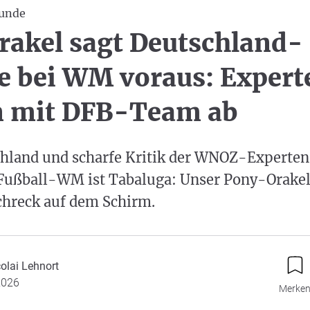
unde
akel sagt Deutschland-
 bei WM voraus: Expert
n mit DFB-Team ab
chland und scharfe Kritik der WNOZ-Experten.
Fußball-WM ist Tabaluga: Unser Pony-Orakel
chreck auf dem Schirm.
olai Lehnort
2026
Merke