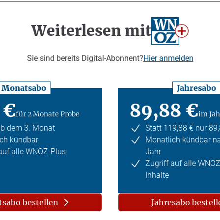
Weiterlesen mit
Sie sind bereits Digital-Abonnent?
Hier anmelden
Monatsabo
Jahresabo
 €
89,88 €
für 2 Monate Probe
im Jah
ab dem 3. Monat
Statt 119,88 € nur 89
ch kündbar
Monatlich kündbar n
 auf alle WNOZ-Plus
Jahr
Zugriff auf alle WNO
Inhalte
sabo bestellen
Jahresabo bestell