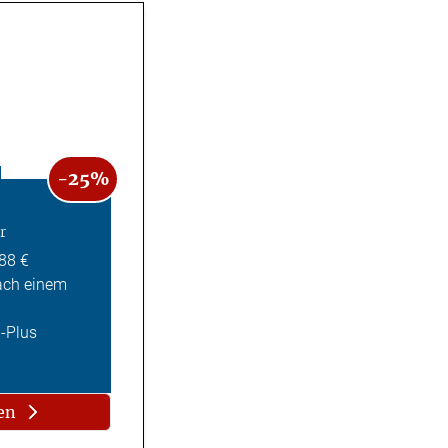
-25%
r
,88 €
ach einem
Z-Plus
en