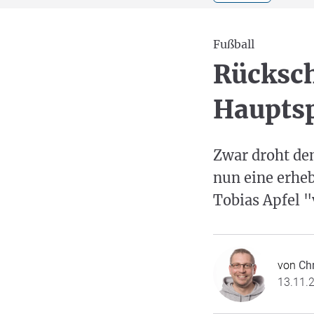
Fußball
Rücksch
Hauptsp
Zwar droht de
nun eine erheb
Tobias Apfel "
von
Ch
13.11.