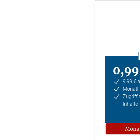
0,99
9,99 € 
Monatli
Zugriff
Inhalte
Monat