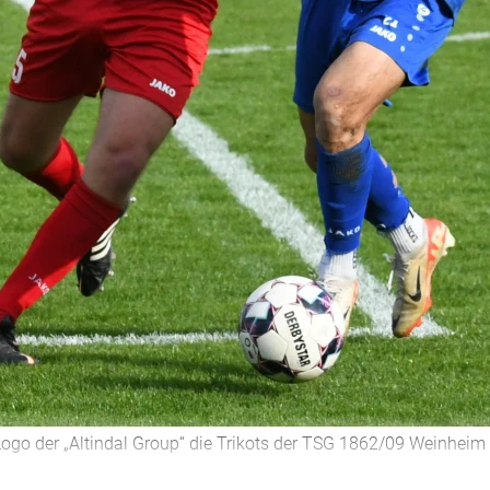
ogo der „Altindal Group“ die Trikots der TSG 1862/09 Weinheim