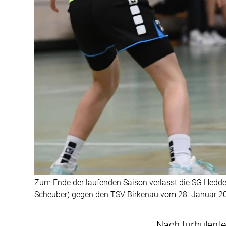
Zum Ende der laufenden Saison verlässt die SG Hedde
Scheuber) gegen den TSV Birkenau vom 28. Januar 2
„Nach turbulent