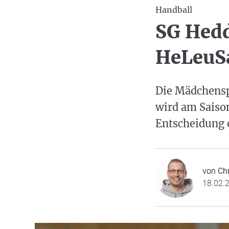
Handball
SG Hedd
HeLeuS
Die Mädchensp
wird am Saison
Entscheidung e
von
Ch
18.02.