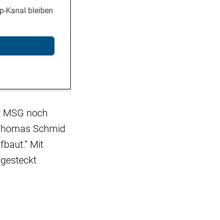
p-Kanal bleiben
er MSG noch
m Thomas Schmid
fbaut.“ Mit
bgesteckt