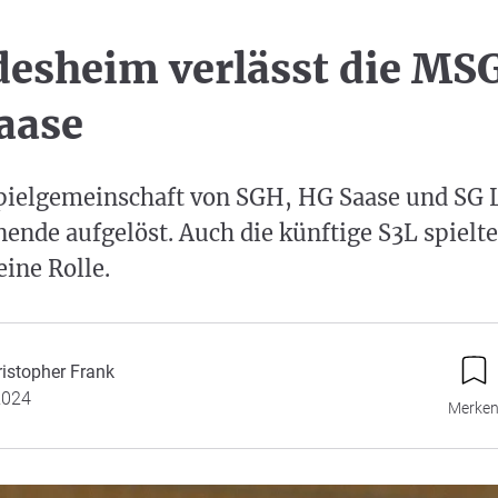
esheim verlässt die MS
aase
ielgemeinschaft von SGH, HG Saase und SG 
ende aufgelöst. Auch die künftige S3L spielte
ine Rolle.
ristopher Frank
2024
Merke