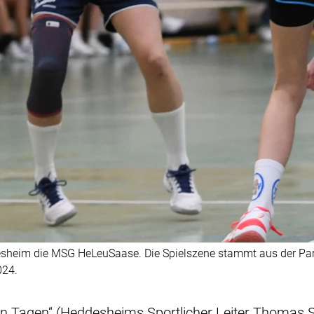
sheim die MSG HeLeuSaase. Die Spielszene stammt aus der Part
024.
en Tagen“ (Heddesheims Sportlicher Leiter Thomas