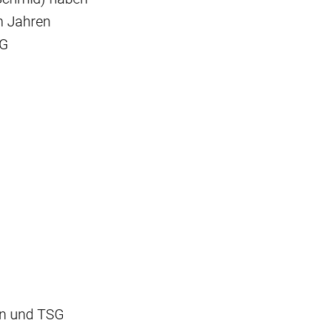
n Jahren
SG
en und TSG