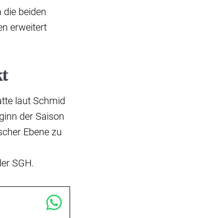
 die beiden
n erweitert
kt
tte laut Schmid
ginn der Saison
scher Ebene zu
der SGH.