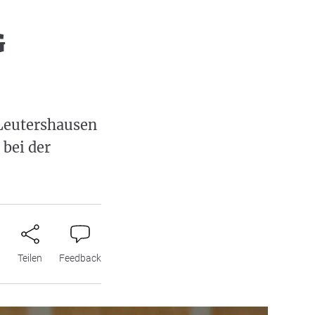
G
Leutershausen
 bei der
n
Teilen
Feedback