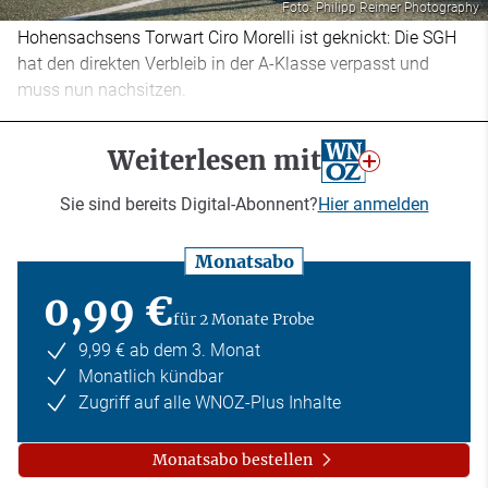
Foto: Philipp Reimer Photography
Hohensachsens Torwart Ciro Morelli ist geknickt: Die SGH
hat den direkten Verbleib in der A-Klasse verpasst und
muss nun nachsitzen.
Weiterlesen mit
Sie sind bereits Digital-Abonnent?
Hier anmelden
Monatsabo
0,99 €
für 2 Monate Probe
9,99 € ab dem 3. Monat
Monatlich kündbar
Zugriff auf alle WNOZ-Plus Inhalte
Monatsabo bestellen