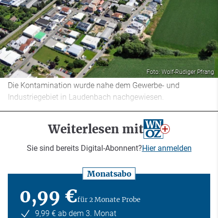
Foto: Wolf-Rüdiger Pfrang
Die Kontamination wurde nahe dem Gewerbe- und
Industriegebiet in Laudenbach nachgewiesen.
Weiterlesen mit
Sie sind bereits Digital-Abonnent?
Hier anmelden
Monatsabo
0,99 €
für 2 Monate Probe
9,99 € ab dem 3. Monat