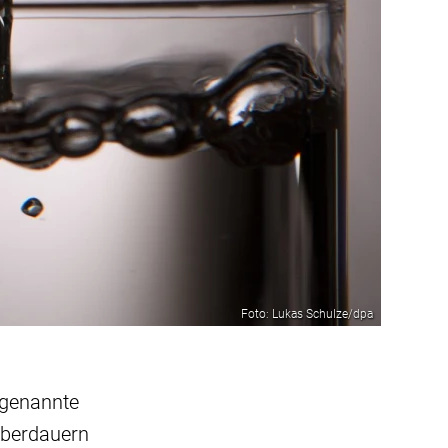
Foto: Lukas Schulze/dpa
Sogenannte
 überdauern