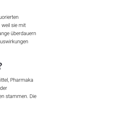
uorierten
weil sie mit
lange überdauern
 Auswirkungen
?
ittel, Pharmaka
 der
ten stammen. Die