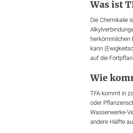
Was ist 
Die Chemikalie i
Alkylverbindunge
herkömmlichen M
kann (Ewigkeits
auf die Fortpfl
Wie komm
TFA kommt in za
oder Pflanzensch
Wasserwerke-Ver
andere Hälfte au