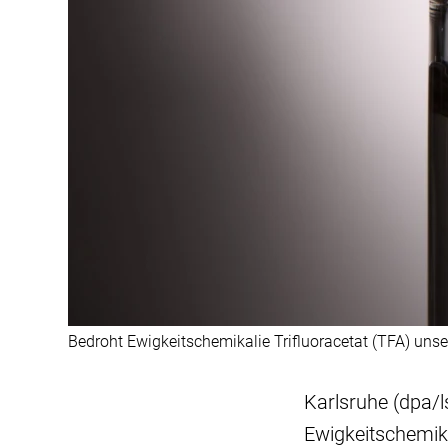
Bedroht Ewigkeitschemikalie Trifluoracetat (TFA) unse
Karlsruhe (dpa/l
Ewigkeitschemika