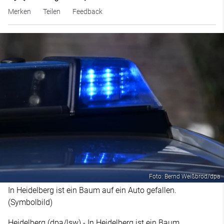
Merken
Teilen
Feedback
Foto: Bernd Weißbrod/dpa
In Heidelberg ist ein Baum auf ein Auto gefallen.
(Symbolbild)
Heidelberg (dpa/lsw) - In Heidelberg ist ein Baum