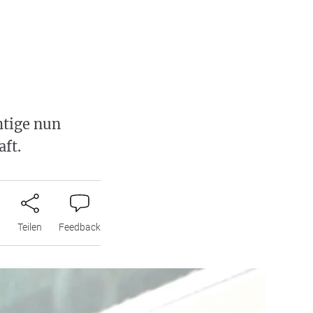
htige nun
ft.
n
Teilen
Feedback