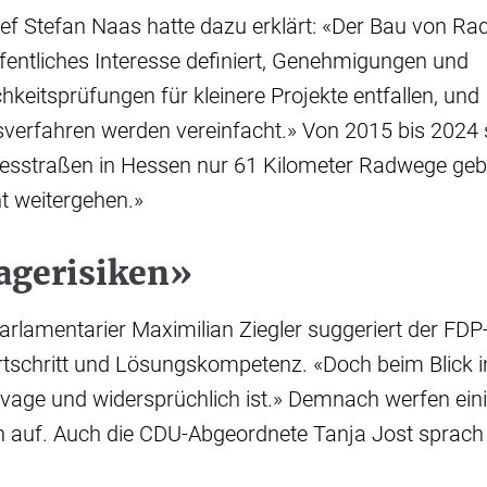
ef Stefan Naas hatte dazu erklärt: «Der Bau von Ra
entliches Interesse definiert, Genehmigungen und
hkeitsprüfungen für kleinere Projekte entfallen, und
sverfahren werden vereinfacht.» Von 2015 bis 2024 
esstraßen in Hessen nur 61 Kilometer Radwege geb
t weitergehen.»
agerisiken»
rlamentarier Maximilian Ziegler suggeriert der FD
tschritt und Lösungskompetenz. «Doch beim Blick in
s vage und widersprüchlich ist.» Demnach werfen ei
en auf. Auch die CDU-Abgeordnete Tanja Jost sprac