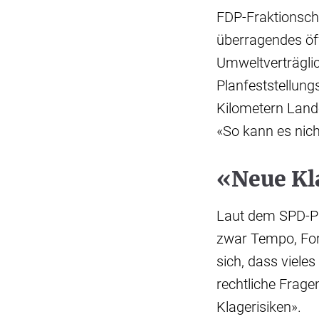
FDP-Fraktionsch
überragendes öff
Umweltverträglic
Planfeststellung
Kilometern Land
«So kann es nich
«Neue Kl
Laut dem SPD-Pa
zwar Tempo, For
sich, dass viele
rechtliche Frag
Klagerisiken».