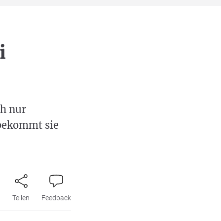
i
ch nur
 bekommt sie
n
Teilen
Feedback