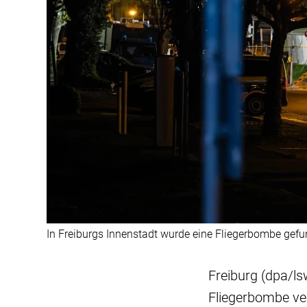
In Freiburgs Innenstadt wurde eine Fliegerbombe gefu
Freiburg (dpa/ls
Fliegerbombe ver