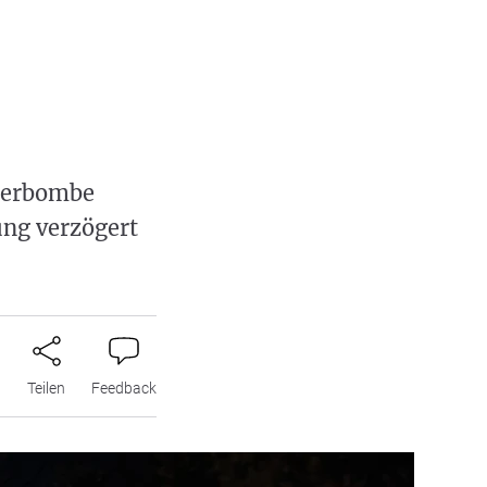
egerbombe
ung verzögert
n
Teilen
Feedback