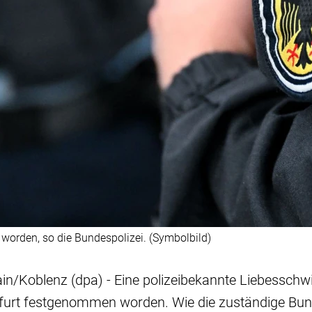
t worden, so die Bundespolizei. (Symbolbild)
n/Koblenz (dpa) - Eine polizeibekannte Liebesschwi
furt festgenommen worden. Wie die zuständige Bunde