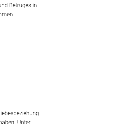
und Betruges in
ommen.
Liebesbeziehung
haben. Unter