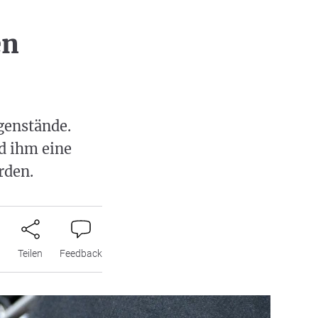
en
genstände.
nd ihm eine
rden.
n
Teilen
Feedback