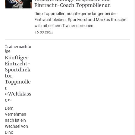
Eintracht-Coach Toppmöller an
Dino Toppmöller möchte gerne länger bei der
Eintracht bleiben. Sportvorstand Markus Krösche
will mit seinem Trainer sprechen.
16.03.2025
Trainernachfo
lge
Künftiger
Eintracht-
Sportdirek
tor:
Toppmölle
r
«Weltklass
e»
Dem
Vernehmen
nach ist ein
Wechsel von
Dino