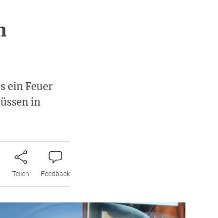
n
s ein Feuer
üssen in
n
Teilen
Feedback