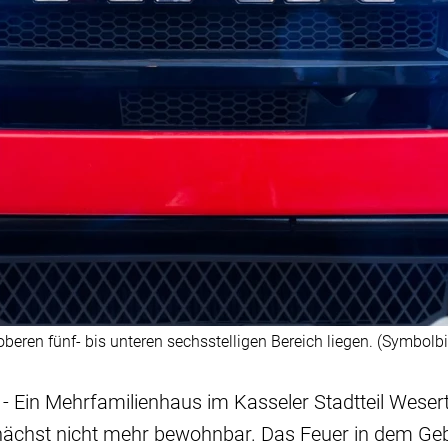
eren fünf- bis unteren sechsstelligen Bereich liegen. (Symbolbi
 - Ein Mehrfamilienhaus im Kasseler Stadtteil Wesert
ächst nicht mehr bewohnbar. Das Feuer in dem Geb