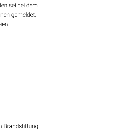
den sei bei dem
nen gemeldet,
ien.
m Brandstiftung