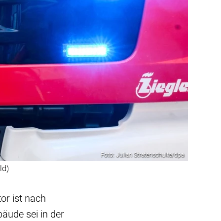
Foto: Julian Stratenschulte/dpa
ld)
or ist nach
äude sei in der