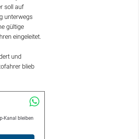
 soll auf
ng unterwegs
e gültige
ren eingeleitet.
dert und
ofahrer blieb
p-Kanal bleiben