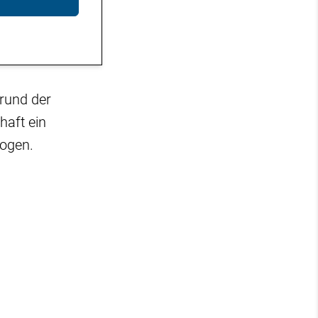
grund der
haft ein
zogen.