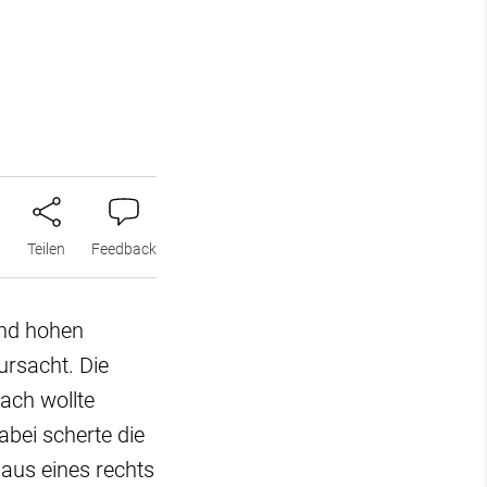
n
Teilen
Feedback
und hohen
ursacht. Die
ach wollte
abei scherte die
haus eines rechts